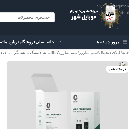
Skip to navigation
Skip to main content
مرور دسته ها
خانه اصلی
فروشگاه
درباره ما
تم
خانه
کالای دیجیتال
سیم شارژر
سیم شارژ USB-A به لایتنینگ با نشانگر ال ای دی گرین Green usb-a to lightning with LED indicator cable
فروخته شده