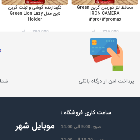
محافظ لنز دوربین گرین Green
نگهدارنده گوشی و تبلت گرین
IRON CAMERA
لاین مدل Green Lion Lazy
Holder
13pro/13promax
315,000
تومان
360,000
تومان
پرداخت امن از درگاه بانکی
ضمان
ساعت کاری فروشگاه :
موبایل شهر
صبح :9:00 الی 14:00
عصر: 16:30 الی 22:00