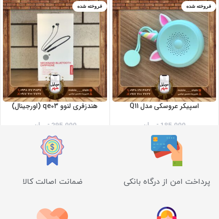
فروخته شده
فروخته شده
اسپیکر عروسکی مدل Q11
هندزفری لنوو qe03 (اورجینال)
185,000
تومان
295,000
تومان
پرداخت امن از درگاه بانکی
ضمانت اصالت کالا