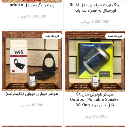
رینگ لایت حرفه ای مدل RL-18
پرینتر رنگی موبایل pekoko
اورجینال به همراه سه پایه
3,850,000
تومان
1,350,000
تومان
فروخته شده
فروخته شده
هولدر دیواری موبایل (نگهدارنده)
اسپیکر بلوتوثی مدل S8
Outdoor Portable Speaker
قابل حمل برند W-King
35,000
تومان
590,000
تومان