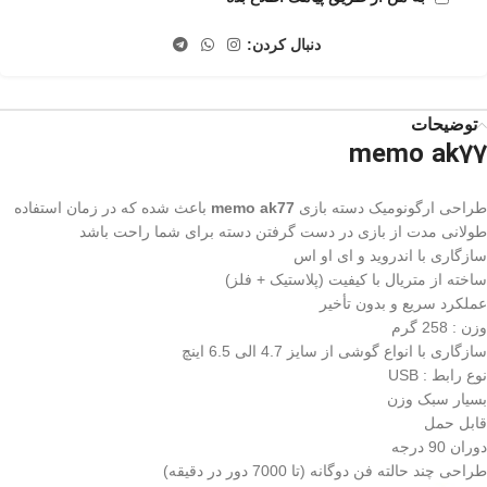
دنبال کردن:
توضیحات
memo ak77
طراحی ارگونومیک دسته بازی
memo ak77
باعث شده که در زمان استفاده
طولانی مدت از بازی در دست گرفتن دسته برای شما راحت باشد
سازگاری با اندروید و ای او اس
ساخته از متریال با کیفیت (پلاستیک + فلز)
عملکرد سریع و بدون تأخیر
وزن : 258 گرم
سازگاری با انواع گوشی از سایز 4.7 الی 6.5 اینچ
نوع رابط : USB
بسیار سبک وزن
قابل حمل
دوران 90 درجه
طراحی چند حالته فن دوگانه (تا 7000 دور در دقیقه)