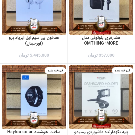
هندزفری بلوتوثی مدل
هدفون بی سیم اپل ایرپاد پرو
OMTHING 1MORE
(اورجینال)
957,000
تومان
5,445,000
تومان
فروخته شده
فروخته شده
پایه نگهدارنده داشبوردی یسیدو
ساعت هوشمند Haylou solar