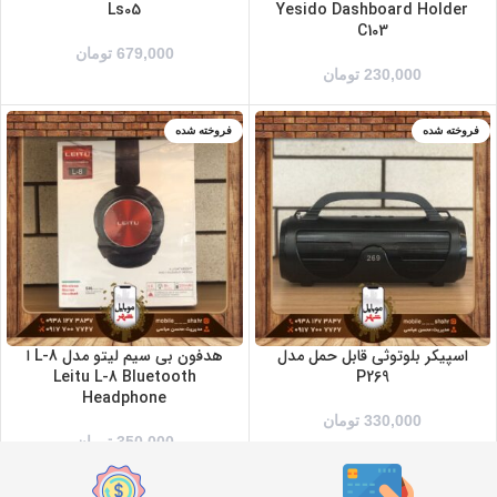
Ls05
Yesido Dashboard Holder
C103
679,000
تومان
230,000
تومان
فروخته شده
فروخته شده
اسپیکر بلوتوثی قابل حمل مدل
هدفون بی سیم لیتو مدل L-8 ا
Leitu L-8 Bluetooth
P269
Headphone
330,000
تومان
350,000
تومان