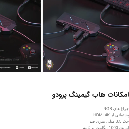
امکانات هاب گیمینگ پرودو
چراغ های RGB
پشتیبانی از HDMI 4K
جک 3.5 میلی متری صدا
اترنت 1000 مگابیت بر ثانیه