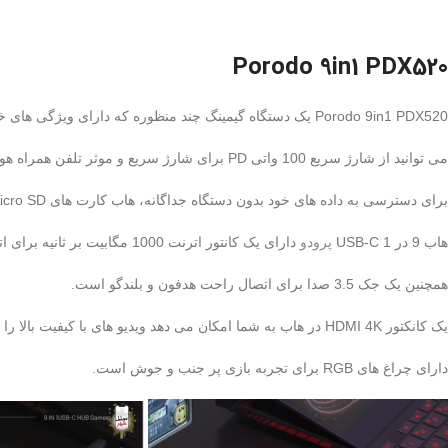
Porodo 9in1 PDX520
Porodo 9in1 PDX520 یک دستگاه گیمینگ چند منظوره که دارای ویژگی های خاصی می باشد.
می توانید از شارژ سریع 100 واتی PD برای شارژ سریع و موثر تلفن همراه هوشمند خود استفاده کنید و زمان بیشتری را برای فعالیت های دیگر در اختیار داشته باشید.
برای دسترسی به داده های خود بدون دستگاه جداگانه، هاب کارت های Micro SD و TF را نیز فعال می کند.
هاب 9 در 1 USB-C
پرودو
دارای یک کانتور اترنت 1000 مگابیت بر ثانیه برای اتصال سریع مطمئن به اینترنتمی بشد.
همچنین یک جک 3.5 صدا برای اتصال راحت هدفون و بلندگو است.
یک کانکتور HDMI 4K در هاب به شما امکان می دهد ویدیو های با کیفیت بالا را روی صفحه نمایش خود تماشا کنید.
دارای چراغ های RGB برای تجربه بازی پر جنب و جوش است.