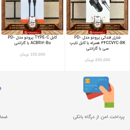
شارژر فندکی پرودو مدل PD-
کابل TYPE-C پرودو مدل PD-
34CCV2C-BK همراه با کابل تایپ
ACBR12-Bu با گارانتی
سی با گارانتی
150,000
تومان
205,000
تومان
پرداخت امن از درگاه بانکی
ضمان