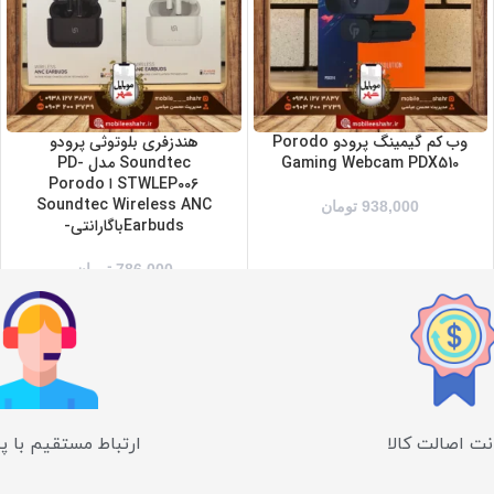
وب کم گیمینگ پرودو Porodo
هندزفری بلوتوثی پرودو
Gaming Webcam PDX510
Soundtec مدل PD-
STWLEP006 ا Porodo
Soundtec Wireless ANC
938,000
تومان
Earbudsباگارانتی-
786,000
تومان
ت اصالت کالا
ارتباط مستقیم با پ