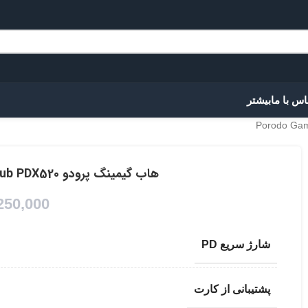
اس با ما
بیشتر
هاب گیمینگ پرودو Porodo Gaming 9in1 USB-C Hub PDX520
250,000
شارژ سریع PD
پشتیبانی از کارت