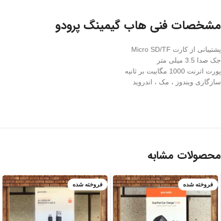
مشخصات فنی هاب گیمینگ پرودو
پشتیبانی از کارت Micro SD/TF
جک صدا 3.5 میلی متر
پورت اترنت 1000 مگابیت بر ثانیه
سازگاری ویندوز ، مک ، اندروید
محصولات مشابه
فروخته شده
فروخته شده
ضمانت 7 روزه م
وبایل شهر + ضما
نت اصالت کالا