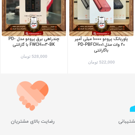
پاوربانک پرودو 10000 میلی آمپر
چندراهی برق پرودو مدل PD-
20 وات مدل PD-PBFCH001
FWCH003-BK با گارانتی
باگارانتی
528,000
تومان
522,000
تومان
شتیبانی
رضایت بالای مشتریان