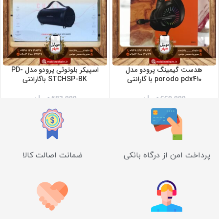
هدست گیمینگ پرودو مدل
اسپیکر بلوتوثی پرودو مدل PD-
porodo pdx410 با گارانتی
STCHSP-BK باگارانتی
660,000
تومان
583,000
تومان
پرداخت امن از درگاه بانکی
ضمانت اصالت کالا