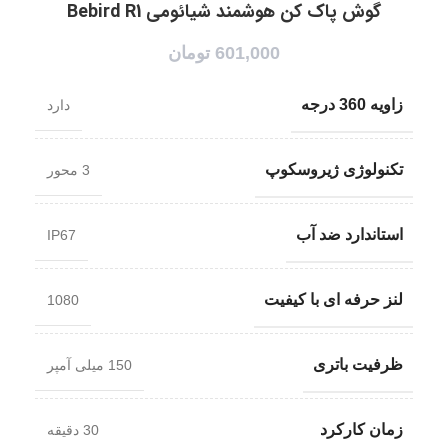
گوش پاک کن هوشمند شیائومی Bebird R1
601,000
تومان
زاویه 360 درجه
دارد
تکنولوژی ژیروسکوپ
3 محور
استاندارد ضد آب
IP67
لنز حرفه ای با کیفیت
1080
ظرفیت باتری
150 میلی آمپر
زمان کارکرد
30 دقیقه