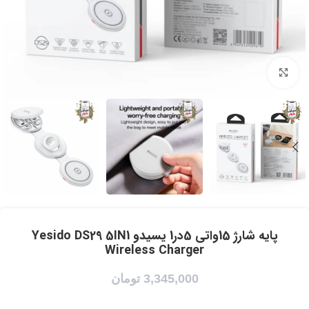
برای بزرگنمایی کلیک کنید
پایه شارژ 15واتی 5در1 یسیدو Yesido DS29 5IN1
Wireless Charger
3,345,000
تومان