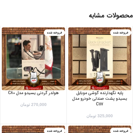
محصولات مشابه
فروخته شده
فروخته شده
پایه نگهدارنده گوشی موبایل
هولدر گردنی یسیدو مدل C80
یسیدو پشت صندلی خودرو مدل
C117
270,000
تومان
325,000
تومان
فروخته شده
فروخته شده