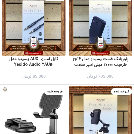
پاوربانک فست یسیدو مدل yp14
کابل 1متری AUX یسیدو مدل
ظرفیت 20000 میلی امپر ساعت
Yesido Audio YAU14
705,000
تومان
65,000
تومان
فروخته شده
فروخته شده