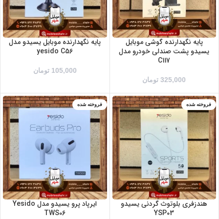
پایه نگهدارنده گوشی موبایل
پایه نگهدارنده موبایل یسیدو مدل
یسیدو پشت صندلی خودرو مدل
yesido C56
C117
105,000
تومان
325,000
تومان
فروخته شده
فروخته شده
هندزفری بلوتوث گردنی یسیدو
ایرپاد پرو یسیدو مدل Yesido
TWS06
YSP03