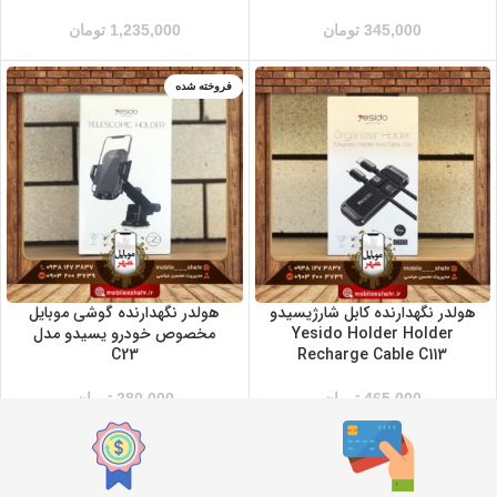
345,000
تومان
1,235,000
تومان
فروخته شده
هولدر نگهدارنده کابل شارژیسیدو
هولدر نگهدارنده گوشی موبایل
Yesido Holder Holder
مخصوص خودرو یسیدو مدل
C23
Recharge Cable C113
465,000
تومان
280,000
تومان