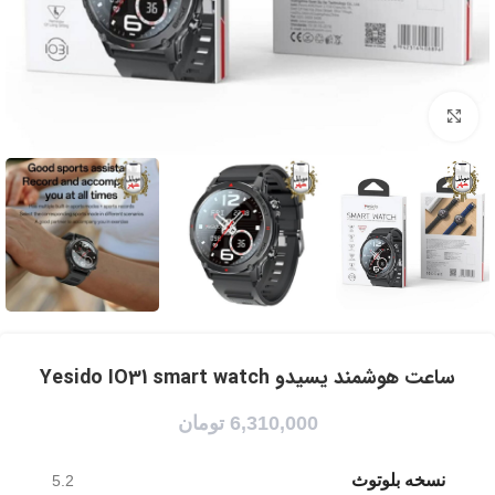
برای بزرگنمایی کلیک کنید
ساعت هوشمند یسیدو Yesido IO31 smart watch
6,310,000
تومان
نسخه بلوتوث
5.2