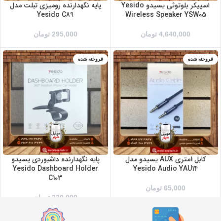
اسپیکر بلوتوثی یسیدو Yesido
پایه نگهدارنده رومیزی تبلت مدل
Yesido C89
Wireless Speaker YSW05
4,640,000
تومان
295,000
تومان
فروخته شده
فروخته شده
کابل 1متری AUX یسیدو مدل
پایه نگهدارنده داشبوردی یسیدو
Yesido Dashboard Holder
Yesido Audio YAU14
C103
65,000
تومان
230,000
تومان