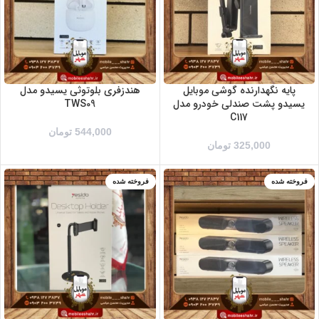
پایه نگهدارنده گوشی موبایل
هندزفری بلوتوثی یسیدو مدل
یسیدو پشت صندلی خودرو مدل
TWS09
C117
544,000
تومان
325,000
تومان
فروخته شده
فروخته شده