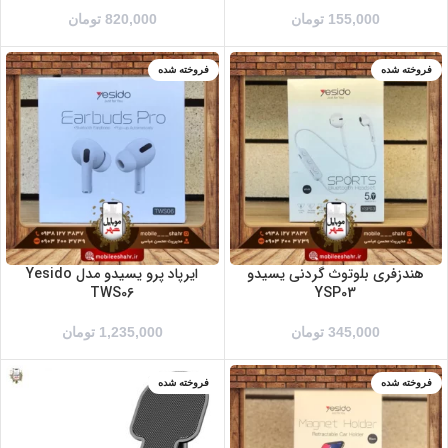
155,000
تومان
820,000
تومان
فروخته شده
فروخته شده
هندزفری بلوتوث گردنی یسیدو
ایرپاد پرو یسیدو مدل Yesido
TWS06
YSP03
345,000
تومان
1,235,000
تومان
فروخته شده
فروخته شده