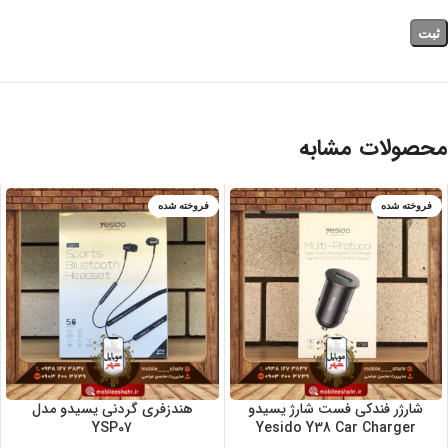
محصولات مشابه
فروخته شده
فروخته شده
شارژر فندکی فست شارژ یسیدو
هندزفری گردنی یسیدو مدل
YSP07
Yesido Y38 Car Charger