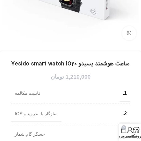
برای بزرگنمایی کلیک کنید
ساعت هوشمند یسیدو Yesido smart watch IO20
1,210,000
تومان
1.
قابلیت مکالمه
2.
سازگار با اندروید و IOS
0
3.
حسگر گام شمار
روشگاه
حساب من
سبد خرید