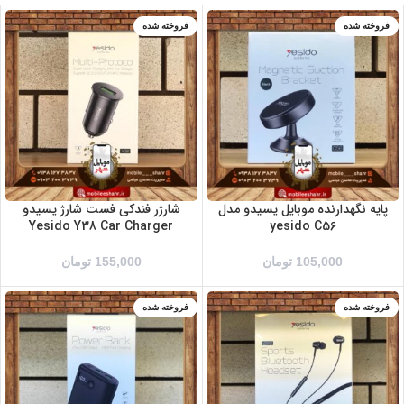
فروخته شده
فروخته شده
پایه نگهدارنده موبایل یسیدو مدل
شارژر فندکی فست شارژ یسیدو
Yesido Y38 Car Charger
yesido C56
105,000
تومان
155,000
تومان
فروخته شده
فروخته شده