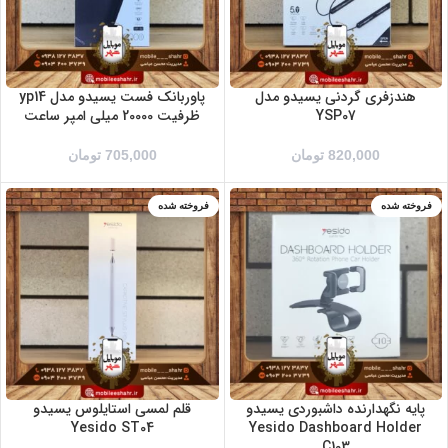
هندزفری گردنی یسیدو مدل
پاوربانک فست یسیدو مدل yp14
YSP07
ظرفیت 20000 میلی امپر ساعت
820,000
تومان
705,000
تومان
فروخته شده
فروخته شده
پایه نگهدارنده داشبوردی یسیدو
قلم لمسی استایلوس یسیدو
Yesido ST04
Yesido Dashboard Holder
C103