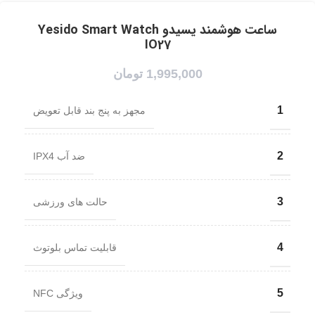
ساعت هوشمند یسیدو Yesido Smart Watch
IO27
1,995,000
تومان
1
مجهز به پنج بند قابل تعویض
2
ضد آب IPX4
3
حالت های ورزشی
4
قابلیت تماس بلوتوث
5
ویژگی NFC