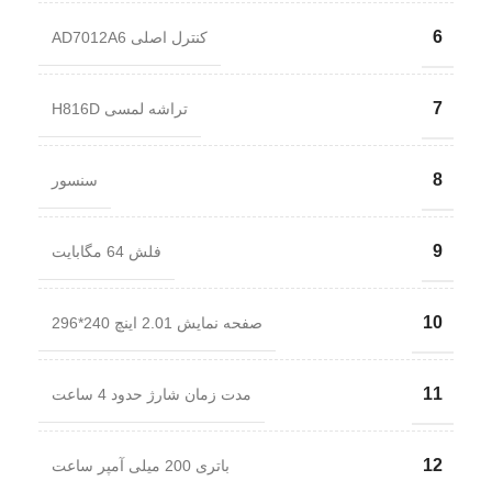
6
کنترل اصلی AD7012A6
7
تراشه لمسی H816D
8
سنسور
9
فلش 64 مگابایت
10
صفحه نمایش 2.01 اینچ 240*296
11
مدت زمان شارژ حدود 4 ساعت
12
باتری 200 میلی آمپر ساعت