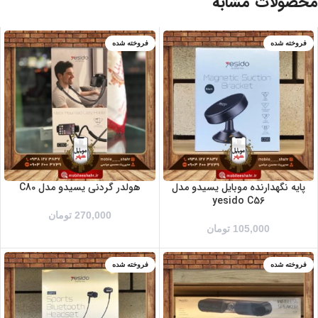
محصولات مشابه
فروخته شده
فروخته شده
پایه نگهدارنده موبایل یسیدو مدل
هولدر گردنی یسیدو مدل C80
yesido C56
270,000
تومان
105,000
تومان
فروخته شده
فروخته شده