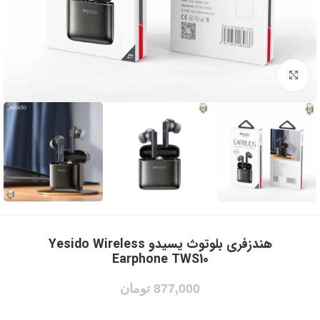
برای بزرگنمایی کلیک کنید
هندزفری بلوتوث یسیدو Yesido Wireless
Earphone TWS10
877,000
تومان