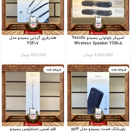
اسپیکر بلوتوثی یسیدو Yesido
هندزفری گردنی یسیدو مدل
YSP07
Wireless Speaker YSW05
4,640,000
تومان
820,000
تومان
فروخته شده
فروخته شده
پاوربانک فست یسیدو مدل yp14
قلم لمسی استایلوس یسیدو