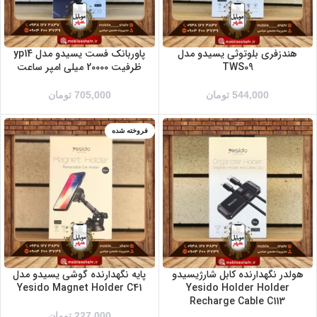
هندزفری بلوتوثی یسیدو مدل
پاوربانک فست یسیدو مدل yp14
TWS09
ظرفیت 20000 میلی امپر ساعت
544,000
تومان
705,000
تومان
فروخته شده
هولدر نگهدارنده کابل شارژیسیدو
پایه نگهدارنده گوشی یسیدو مدل
Yesido Magnet Holder C41
Yesido Holder Holder
Recharge Cable C113
227,000
تومان