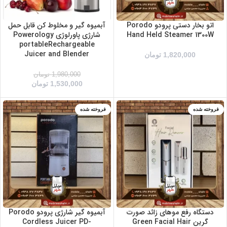
اتو بخار دستی پرودو Porodo
آبمیوه گیر و مخلوط کن قابل حمل
Hand Held Steamer 1300W
شارژی پاورلوژی Powerology
portableRechargeable
Juicer and Blender
1,820,000
تومان
1,980,000
تومان
1,530,000
تومان
فروخته شده
فروخته شده
دستگاه رفع موهای زائد صورت
آبمیوه گیر شارژی پرودو Porodo
گرین Green Facial Hair
Cordless Juicer PD-