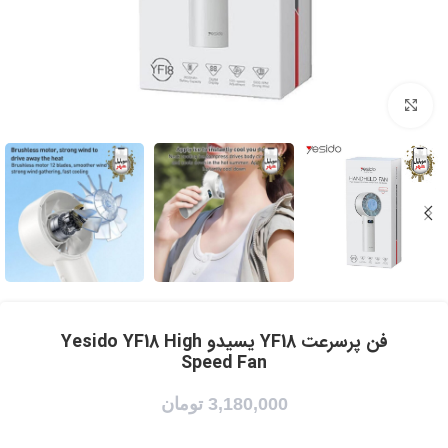
برای بزرگنمایی کلیک کنید
فن پرسرعت YF18 یسیدو Yesido YF18 High
Speed Fan
3,180,000
تومان