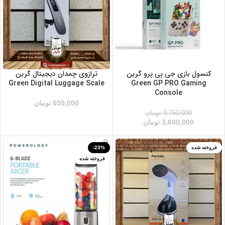
خاکستری
سفید
کنسول بازی جی پی پرو گرین
ترازوی چمدان دیجیتال گرین
Green Digital Luggage Scale
Green GP PRO Gaming
Console
650,000
تومان
3,750,000
تومان
3,600,000
تومان
فروخته شده
-23%
آبی
فروخته شده
زرد/مشکی
صورتی
مشکی/نقره ای