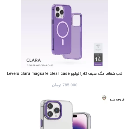
IPHONE 14PROMAX
قاب شفاف مگ سیف کلارا لولوو Levelo clara magsafe clear case
785,000
تومان
فروخته شده
IPHONE 14
IPHONE 14PRO
IPHONE 14PROMAX
شفاف/بنفش