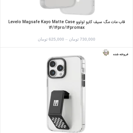
قاب مات مگ سیف کایو لولوو Levelo Magsafe Kayo Matte Case
14/14pro/14promax
730,000
تومان
–
625,000
تومان
فروخته شده
شفاف/آبی
شفاف/نارنجی
IPHONE 14
IPHONE 14PRO
IPHONE 14PROMAX