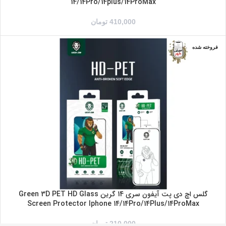
14/14Pro/14plus/14ProMax
410,000
تومان
فروخته شده
IPHONE 14
IPHONE 14PRO
IPHONE 14PROMAX
IPHONE14PLUS
گلس اچ دی پت آیفون سری 14 گرین Green 3D PET HD Glass
Screen Protector Iphone 14/14Pro/14Plus/14ProMax
210,000
تومان