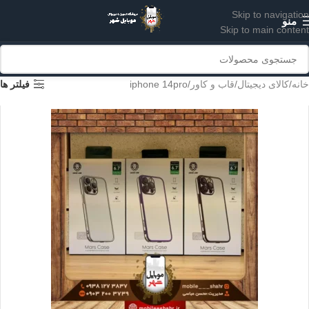
Skip to navigation
منو
Skip to main content
خانه
کالای دیجیتال
قاب و کاور
iphone 14pro
فیلتر ها
IPHONE 14
IPHONE 14PRO
IPHONE 14PROMAX
IPHONE14PLUS
بنفش
طلایی
مشکی
نقره ای