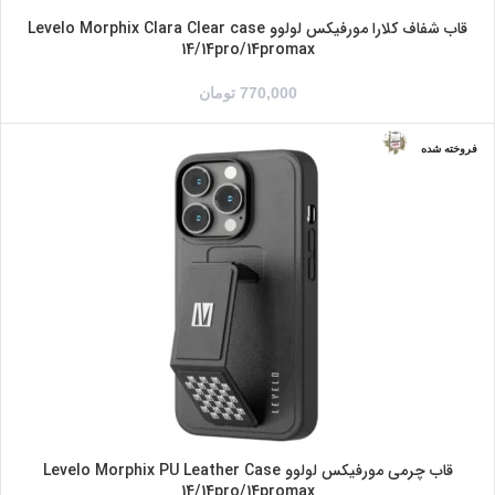
قاب شفاف کلارا مورفیکس لولوو Levelo Morphix Clara Clear case
14/14pro/14promax
770,000
تومان
فروخته شده
آبی/مشکی
خاکستری/ینفش
سبز/مشکی
مشکی/آبی
مشکی/سبز
مشکی/قرمز
مشکی/مشکی
مشکی/نارنجی
قاب چرمی مورفیکس لولوو Levelo Morphix PU Leather Case
14/14pro/14promax