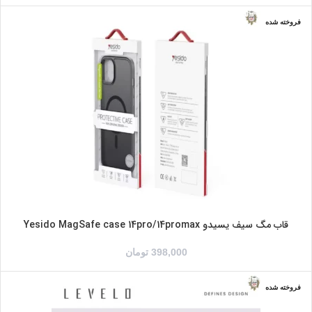
فروخته شده
IPHONE 14PRO
IPHONE 14PROMAX
شفاف
مشکی
قاب مگ سیف یسیدو Yesido MagSafe case 14pro/14promax
398,000
تومان
فروخته شده
IPHONE 14PRO