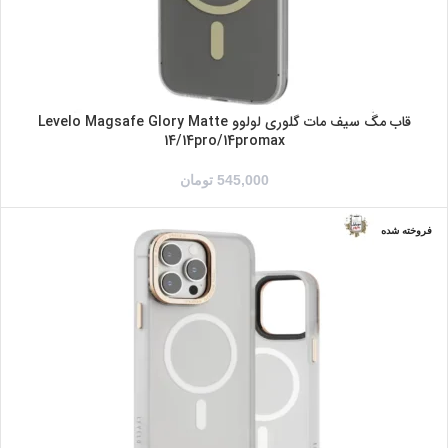
قاب مگ سیف مات گلوری لولوو Levelo Magsafe Glory Matte
14/14pro/14promax
545,000
تومان
فروخته شده
شفاف/آبی
شفاف/صورتی
شفاف/طلایی
مشکی/آبی
مشکی/سبز
مشکی/مشکی
IPHONE 14
IPHONE 14PRO
IPHONE 14PROMAX