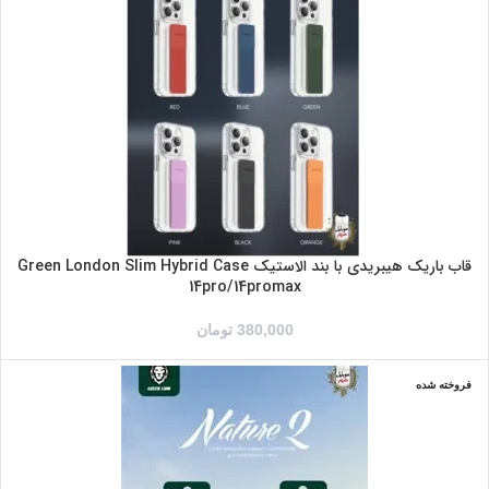
آبی
سبز
صورتی
قرمز
مشکی
نارنجی
قاب باریک هیبریدی با بند الاستیک Green London Slim Hybrid Case
14pro/14promax
380,000
تومان
فروخته شده
بنفش
طلایی
مشکی
IPHONE 14PRO