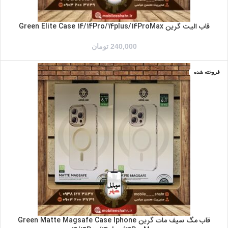
قاب الیت گرین Green Elite Case 14/14Pro/14plus/14ProMax
240,000
تومان
فروخته شده
IPHONE 14
IPHONE 14PRO
IPHONE 14PROMAX
IPHONE14PLUS
بنفش
طلایی
مشکی
نقره ای
قاب مگ سیف مات گرین Green Matte Magsafe Case Iphone