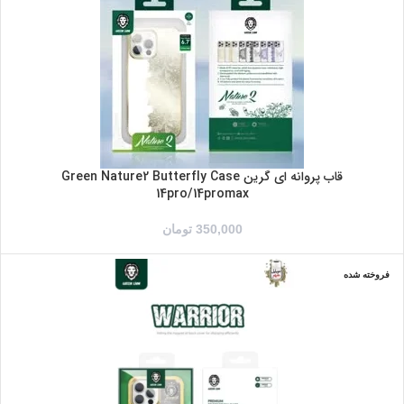
IPHONE 14PROMAX
قاب پروانه ای گرین Green Nature2 Butterfly Case
14pro/14promax
350,000
تومان
فروخته شده
IPHONE 14PRO
IPHONE 14PROMAX
آبی
بنفش
زرد
قرمز