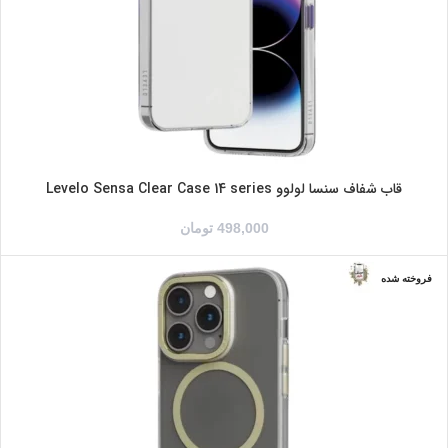
شفاف/خاکستری
شفاف/طلایی
شفاف/نقره ای
قاب شفاف سنسا لولوو Levelo Sensa Clear Case 14 series
498,000
تومان
فروخته شده
شفاف/بنفش
شفاف/طلایی
مات/نقره ای
IPHONE 14
IPHONE 14PRO
IPHONE 14PROMAX