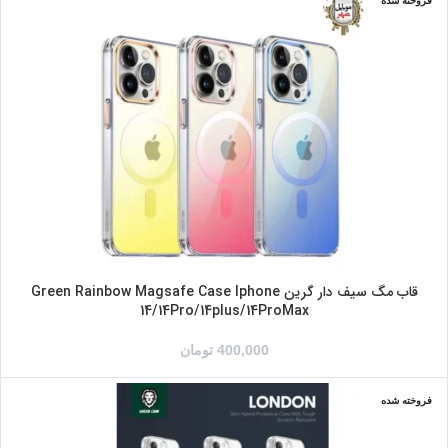
فروخته شده
بنفش
زرد
صورتی
IPHONE 14
IPHONE 14PRO
IPHONE 14PROMAX
IPHONE14PLUS
قاب مگ سیف دار گرین Green Rainbow Magsafe Case Iphone
14/14Pro/14plus/14ProMax
400,000
تومان
فروخته شده
IPHONE 14PRO
IPHONE 14PROMAX