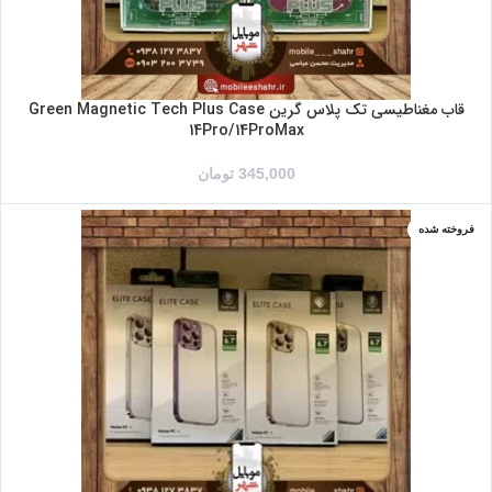
قاب مغناطیسی تک پلاس گرین Green Magnetic Tech Plus Case
14Pro/14ProMax
345,000
تومان
فروخته شده
IPHONE 14
IPHONE 14PRO
IPHONE 14PROMAX
IPHONE14PLUS
بنفش
طلایی
مشکی
نقره ای