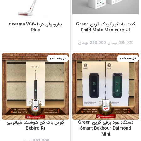
کیت مانیکور کودک گرین Green
جاروبرقی درما deerma VC20
Plus
Child Mate Manicure kit
290,000
تومان
395,000
تومان
فروخته شده
فروخته شده
سبز
مشکی
دستگاه عود برقی گرین Green
گوش پاک کن هوشمند شیائومی
Bebird R1
Smart Bakhour Daimond
Mini
601,000
تومان