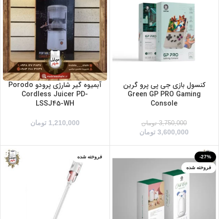
بنفش
خاکستری
سفید
کنسول بازی جی پی پرو گرین
آبمیوه گیر شارژی پرودو Porodo
Cordless Juicer PD-
Green GP PRO Gaming
LSSJ45-WH
Console
1,210,000
تومان
3,750,000
تومان
3,600,000
تومان
-27%
فروخته شده
فروخته شده