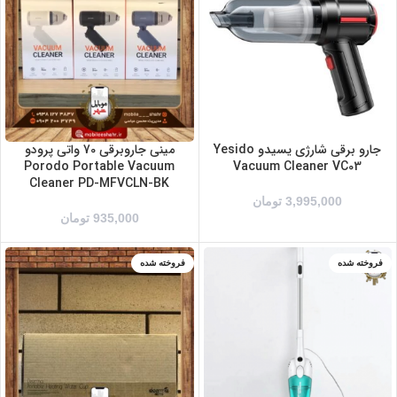
سفید
مشکی
جارو برقی شارژی یسیدو Yesido
مینی جاروبرقی 70 واتی پرودو
Porodo Portable Vacuum
Vacuum Cleaner VC03
Cleaner PD-MFVCLN-BK
3,995,000
تومان
935,000
تومان
فروخته شده
فروخته شده