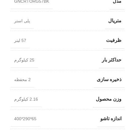
مدل
GNCRTORG57BK
متریال
پلی استر
ظرفیت
57 لیتر
حداکثر بار
25 کیلوگرم
ذخیره سازی
2 محفظه
وزن محصول
2.16 کیلوگرم
اندازه تاشو
65*290*400