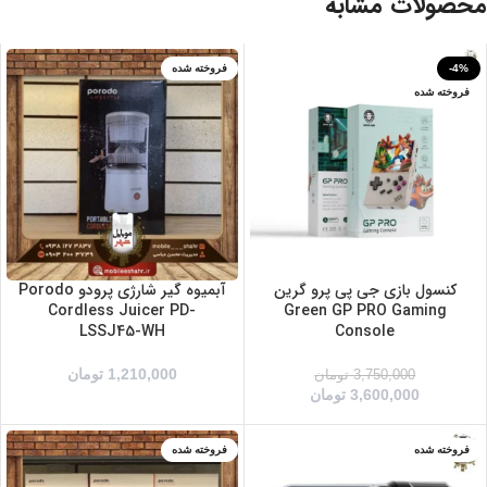
محصولات مشابه
-4%
فروخته شده
فروخته شده
بنفش
خاکستری
سفید
کنسول بازی جی پی پرو گرین
آبمیوه گیر شارژی پرودو Porodo
Cordless Juicer PD-
Green GP PRO Gaming
LSSJ45-WH
Console
1,210,000
تومان
3,750,000
تومان
3,600,000
تومان
فروخته شده
فروخته شده
آبی