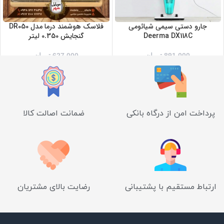
جارو دستی سیمی شیائومی
فلاسک هوشمند درما مدل DR050
Deerma DX118C
گنجایش 0.350 لیتر
891,000
تومان
627,000
تومان
پرداخت امن از درگاه بانکی
ضمانت اصالت کالا
ارتباط مستقیم با پشتیبانی
رضایت بالای مشتریان