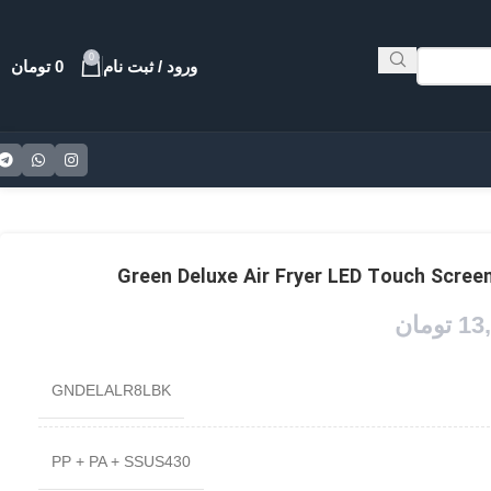
0
ورود / ثبت نام
0
تومان
13
تومان
GNDELALR8LBK
PP + PA + SSUS430