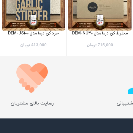
مخلوط کن درما مدل DEM-NU30
خرد کن درما مدل DEM-JS100
715,000
تومان
413,000
تومان
شتیبانی
رضایت بالای مشتریان