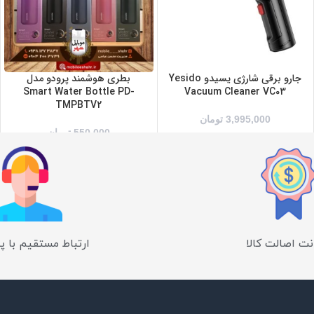
صورتی
مشکی
جارو برقی شارژی یسیدو Yesido
بطری هوشمند پرودو مدل
Smart Water Bottle PD-
Vacuum Cleaner VC03
TMPBTV2
3,995,000
تومان
550,000
تومان
ت اصالت کالا
ارتباط مستقیم با پ