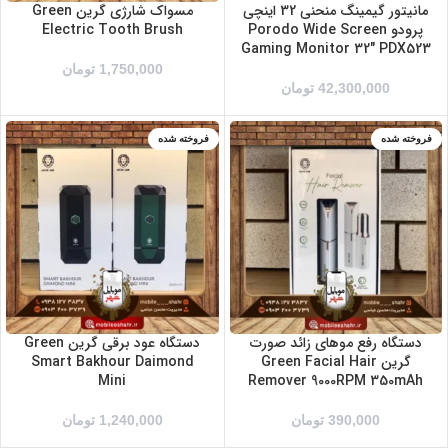
مانیتور گیمینگ منحنی 32 اینچی
مسواک شارژی گرین Green
پرودو Porodo Wide Screen
Electric Tooth Brush
Gaming Monitor 32″ PDX523
1,750,000
تومان
42,300,000
تومان
فروخته شده
فروخته شده
سبز
مشکی
دستگاه رفع موهای زائد صورت
دستگاه عود برقی گرین Green
گرین Green Facial Hair
Smart Bakhour Daimond
Mini
Remover 9000RPM 350mAh
390,000
تومان
1,240,000
تومان