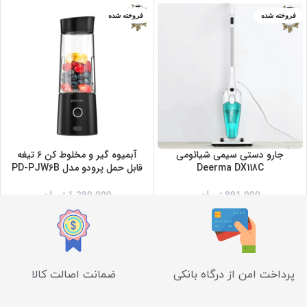
فروخته شده
فروخته شده
بنفش
سفید
مشکی
جارو دستی سیمی شیائومی
آبمیوه گیر و مخلوط کن 6 تیغه
Deerma DX118C
قابل حمل پرودو مدل PD-PJW6B
891,000
تومان
1,280,000
تومان
پرداخت امن از درگاه بانکی
ضمانت اصالت کالا