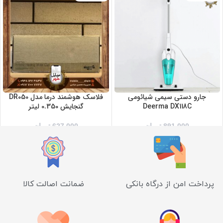
جارو دستی سیمی شیائومی
فلاسک هوشمند درما مدل DR050
Deerma DX118C
گنجایش 0.350 لیتر
891,000
تومان
627,000
تومان
پرداخت امن از درگاه بانکی
ضمانت اصالت کالا