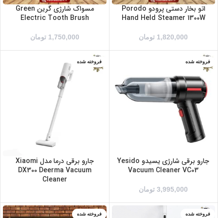
اتو بخار دستی پرودو Porodo
مسواک شارژی گرین Green
Electric Tooth Brush
Hand Held Steamer 1300W
1,820,000
تومان
1,750,000
تومان
فروخته شده
فروخته شده
جارو برقی شارژی یسیدو Yesido
جارو برقی درما مدل Xiaomi
DX300 Deerma Vacuum
Vacuum Cleaner VC03
Cleaner
3,995,000
تومان
فروخته شده
فروخته شده