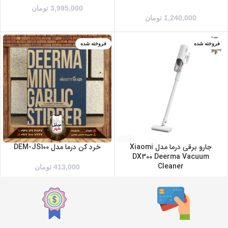
3,995,000
تومان
1,240,000
تومان
فروخته شده
فروخته شده
جارو برقی درما مدل Xiaomi
خرد کن درما مدل DEM-JS100
DX300 Deerma Vacuum
Cleaner
413,000
تومان