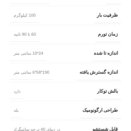
ظرفیت بار
100 کیلوگرم
زمان تورم
60 تا 90 ثانیه
اندازه تا شده
24*10 سانتی متر
اندازه گسترش یافته
190*58*6 سانتی متر
بالش توکار
دارد
طراحی ارگونومیک
بله
قابل شستشو
در دمای 40 درجه سانتیگراد