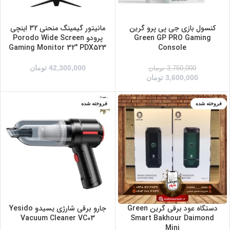
کنسول بازی جی پی پرو گرین
مانیتور گیمینگ منحنی 32 اینچی
Green GP PRO Gaming
پرودو Porodo Wide Screen
Gaming Monitor 32″ PDX523
Console
42,300,000
تومان
3,750,000
تومان
3,600,000
تومان
فروخته شده
فروخته شده
سبز
مشکی
دستگاه عود برقی گرین Green
جارو برقی شارژی یسیدو Yesido
Vacuum Cleaner VC03
Smart Bakhour Daimond
Mini