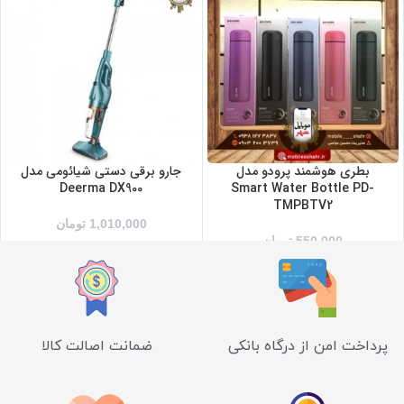
آبی
بنفش
سبز
صورتی
مشکی
بطری هوشمند پرودو مدل
جارو برقی دستی شیائومی مدل
Deerma DX900
Smart Water Bottle PD-
TMPBTV2
1,010,000
تومان
550,000
تومان
پرداخت امن از درگاه بانکی
ضمانت اصالت کالا