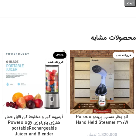
محصولات مشابه
فروخته شده
-23%
آبی
فروخته شده
زرد/مشکی
صورتی
مشکی/نقره ای
اتو بخار دستی پرودو Porodo
آبمیوه گیر و مخلوط کن قابل حمل
Hand Held Steamer 1300W
شارژی پاورلوژی Powerology
portableRechargeable
Juicer and Blender
1,820,000
تومان