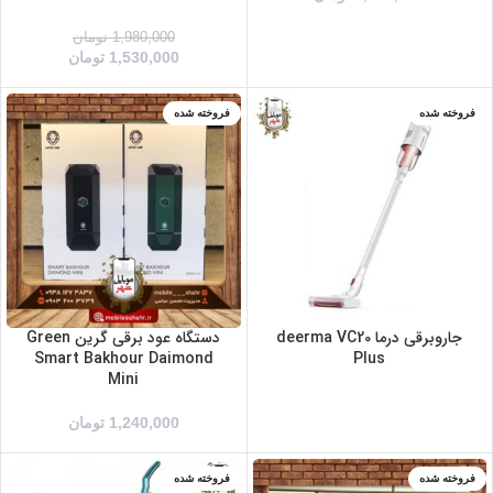
1,980,000
تومان
1,530,000
تومان
فروخته شده
فروخته شده
سبز
مشکی
جاروبرقی درما deerma VC20
دستگاه عود برقی گرین Green
Smart Bakhour Daimond
Plus
Mini
1,240,000
تومان
فروخته شده
فروخته شده