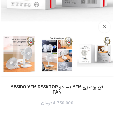
برای بزرگنمایی کلیک کنید
فن رومیزی YF16 یسیدو YESIDO YF16 DESKTOP
FAN
4,750,000
تومان