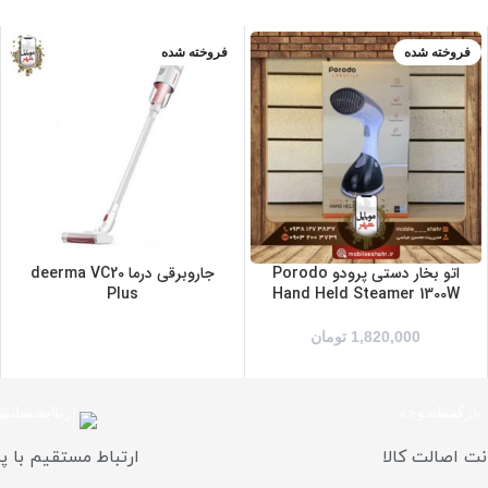
فروخته شده
فروخته شده
آبی
زرد/مشکی
صورتی
مشکی/نقره ای
اتو بخار دستی پرودو Porodo
جاروبرقی درما deerma VC20
Plus
Hand Held Steamer 1300W
1,820,000
تومان
ت اصالت کالا
ارتباط مستقیم با پ