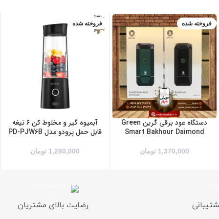
فروخته شده
فروخته شده
سبز
بنفش
مشکی
سفید
مشکی
دستگاه عود برقی گرین Green
آبمیوه گیر و مخلوط کن 6 تیغه
Smart Bakhour Daimond
قابل حمل پرودو مدل PD-PJW6B
1,370,000
تومان
1,280,000
تومان
شتیبانی
رضایت بالای مشتریان