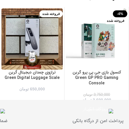
-4%
فروخته شده
فروخته شده
بنفش
خاکستری
سفید
کنسول بازی جی پی پرو گرین
ترازوی چمدان دیجیتال گرین
Green Digital Luggage Scale
Green GP PRO Gaming
Console
650,000
تومان
3,750,000
تومان
3,600,000
تومان
پرداخت امن از درگاه بانکی
ضمان