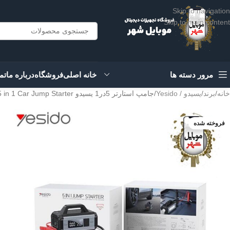
Skip to navigation
Skip to main content
مرور دسته ها
خانه اصلی
فروشگاه
درباره ما
تم
خانه
برند
یسیدو / Yesido
جامپ استارتر 5در1 یسیدو Yesido VC13 5 in 1 Car Jump Starter
فروخته شده